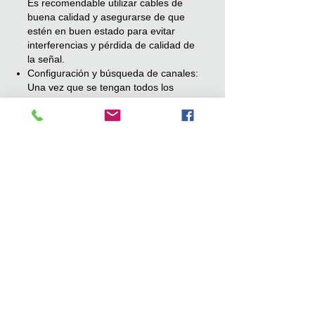
Es recomendable utilizar cables de
buena calidad y asegurarse de que
estén en buen estado para evitar
interferencias y pérdida de calidad de
la señal.
Configuración y búsqueda de canales:
Una vez que se tengan todos los
elementos necesarios habrá que
llevar a cabo una búsqueda de
canales en el televisor o en el
decodificador. Este proceso permitirá
sintonizar y guardar los canales de
TDT disponibles en su área.
¿Y si recibo la el
servicio a través
de SAT-TDT?
El servicio de la recepción de la TDT
vía satélite para zonas de sombra
incluye todos los canales que
actualmente se están transmitiendo